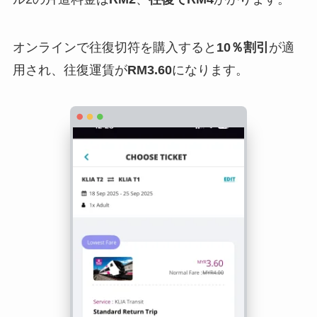
オンラインで往復切符を購入すると
10％割引
が適
用され、往復運賃が
RM3.60
になります。