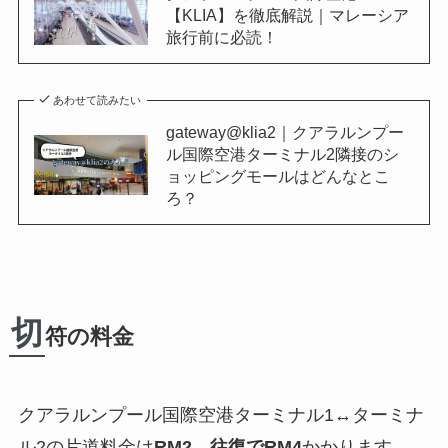
【KLIA】を徹底解説｜マレーシア
旅行前に必読！
あわせて読みたい
gateway@klia2｜クアラルンプー
ル国際空港ターミナル2隣接のシ
ョッピングモールはどんなとこ
ろ？
切
符の料金
クアラルンプール国際空港ターミナル1↔︎ターミナ
ル2の片道料金は
RM2
、
往復でRM4
かかります。