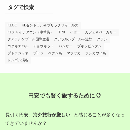
タグで検索
KLCC
KLセントラル＆ブリックフィールズ
KLチャイナタウン（中華街）
TRX
イポー
カフェ＆ベーカリー
クアラルンプール国際空港
クアラルンプール＆近郊
クラン
コタキナバル
チョウキット
バンサー
ブキッビンタン
プトラジャヤ
プドゥ
ペナン島
マラッカ
ランカウイ島
レンゴン渓谷
円安でも賢く旅するために
長引く円安。
海外旅行が厳しい...
と感じることが多くなっ
てきていませんか？