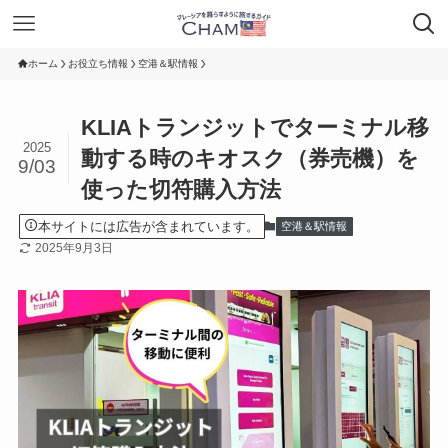
ホーム
お役立ち情報
空港＆駅情報
KLIAトランジットでターミナル移
2025
動する時のキオスク（券売機）を
9/03
使った切符購入方法
本サイトには広告が含まれています。
空港＆駅情報
2025年9月3日