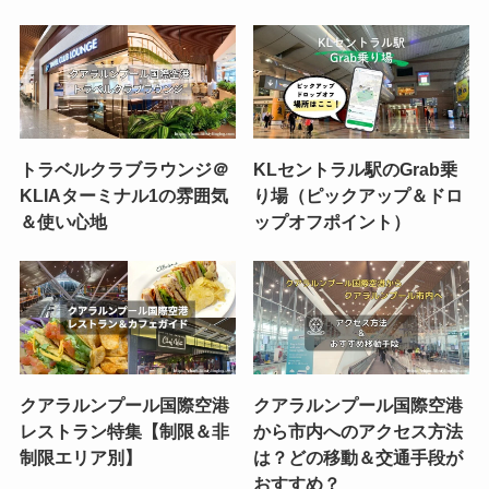
トラベルクラブラウンジ＠
KLセントラル駅のGrab乗
KLIAターミナル1の雰囲気
り場（ピックアップ＆ドロ
＆使い心地
ップオフポイント）
クアラルンプール国際空港
クアラルンプール国際空港
レストラン特集【制限＆非
から市内へのアクセス方法
制限エリア別】
は？どの移動＆交通手段が
おすすめ？