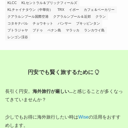
KLCC
KLセントラル＆ブリックフィールズ
KLチャイナタウン（中華街）
TRX
イポー
カフェ＆ベーカリー
クアラルンプール国際空港
クアラルンプール＆近郊
クラン
コタキナバル
チョウキット
バンサー
ブキッビンタン
プトラジャヤ
プドゥ
ペナン島
マラッカ
ランカウイ島
レンゴン渓谷
円安でも賢く旅するために
長引く円安。
海外旅行が厳しい...
と感じることが多くなっ
てきていませんか？
少しでもお得に海外旅行したい時は
Wise
の活用をおすす
めします。