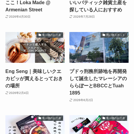
ここ！Loka Made @
いいバティック雑貨土産を
Armenian Street
探している人におすすめ
2026年4月30日
2026年7月28日
食べ物のお土産
買い物スポット
Eng Seng｜美味しいクエ
プドゥ刑務所跡地を再開発
カピッが買えるとっておき
して誕生したマレーシアの
の場所
ららぽーとBBCCとTuah
1895
2026年2月4日
2026年6月2日
食べ物のお土産
食べ物のお土産