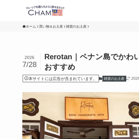
ホーム
買い物＆お土産
雑貨のお土産
Rerotan｜ペナン島で
2026
7/28
おすすめ
本サイトには広告が含まれています。
20
雑貨のお土産