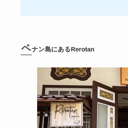
ペ
ナン島にあるRerotan