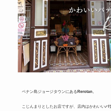
ペナン島ジョージタウンにある
Rerotan
。
こじんまりとしたお店ですが、店内はかわいい
バ