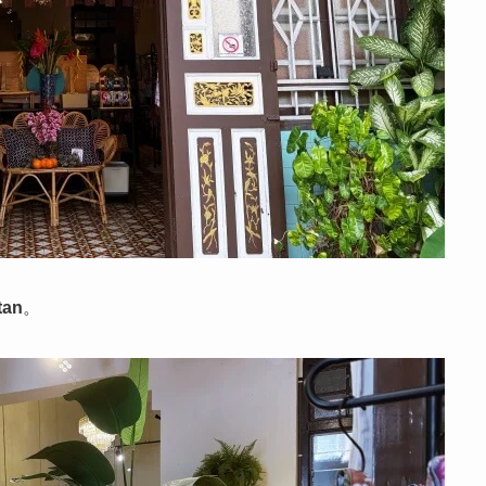
tan
。