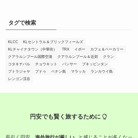
タグで検索
KLCC
KLセントラル＆ブリックフィールズ
KLチャイナタウン（中華街）
TRX
イポー
カフェ＆ベーカリー
クアラルンプール国際空港
クアラルンプール＆近郊
クラン
コタキナバル
チョウキット
バンサー
ブキッビンタン
プトラジャヤ
プドゥ
ペナン島
マラッカ
ランカウイ島
レンゴン渓谷
円安でも賢く旅するために
長引く円安。
海外旅行が厳しい...
と感じることが多くなっ