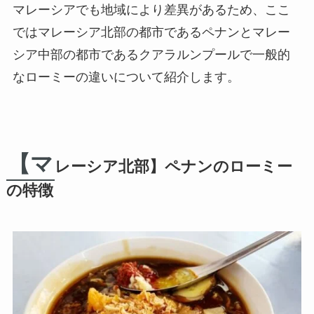
マレーシアでも地域により差異
があるため、ここ
ではマレーシア北部の都市である
ペナン
とマレー
シア中部の都市である
クアラルンプール
で一般的
なローミーの違いについて紹介します。
【マ
レーシア北部】ペナンのローミー
の特徴