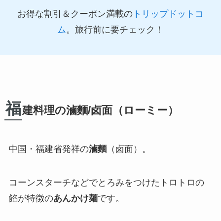
お得な割引＆クーポン満載の
トリップドットコ
ム
。旅行前に要チェック！
福
建料理の滷麵/卤面（ローミー）
中国・福建省発祥の
滷麵
（卤面）。
コーンスターチなどでとろみをつけた
トロトロの
餡
が特徴の
あんかけ麺
です。