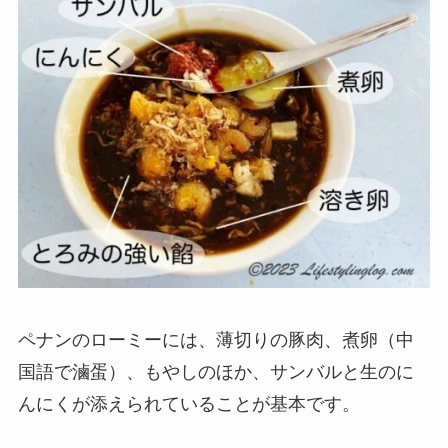
ペナンのローミーには、
薄切りの豚肉
、
煮卵
（中
国語で滷蛋）、
もやし
のほか、
サンバル
と
生のに
んにく
が添えられていることが基本です。