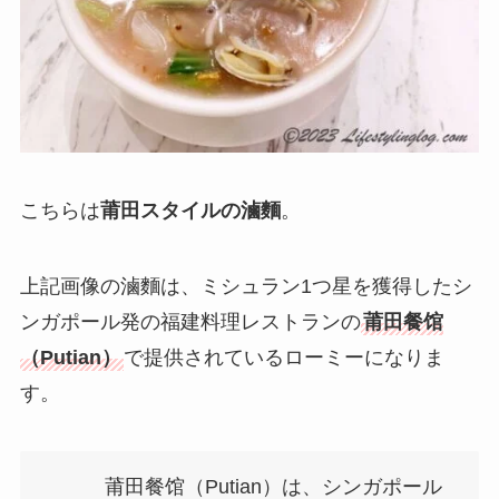
こちらは
莆田スタイルの滷麵
。
上記画像の滷麵は、ミシュラン1つ星を獲得したシ
ンガポール発の福建料理レストランの
莆田餐馆
（Putian）
で提供されているローミーになりま
す。
莆田餐馆（Putian）は、シンガポール