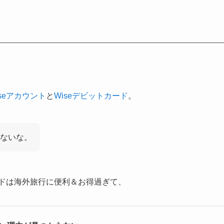
iseアカウント
と
Wiseデビットカード
。
ないな。
ードは海外旅行に便利＆お得過ぎて、