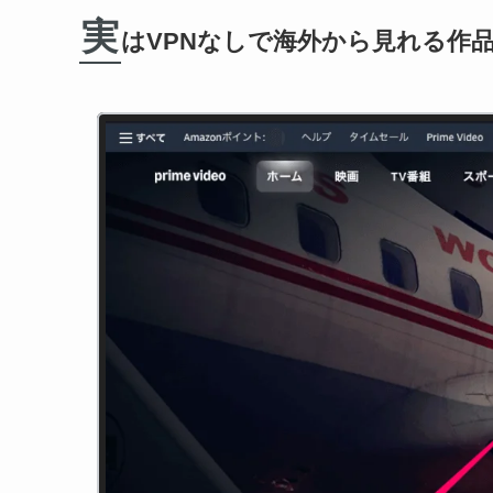
実
はVPNなしで海外から見れる作